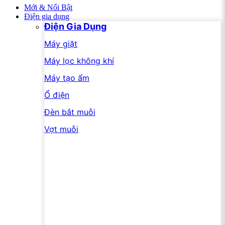
Mới & Nổi Bật
Điện gia dụng
Điện Gia Dụng
Máy giặt
Máy lọc không khí
Máy tạo ẩm
Ổ điện
Đèn bắt muỗi
Vợt muỗi