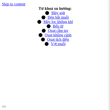
Skip to content
Từ khoá xu hướng:
Máy giặt
Đèn bắt muỗi
Máy lọc không khí
Bếp từ
Quạt cầm tay
Quạt không cánh
Quạt tích điện
Vợt muỗi