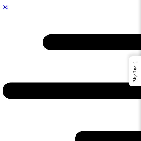
0
₫
←
Mục Lục