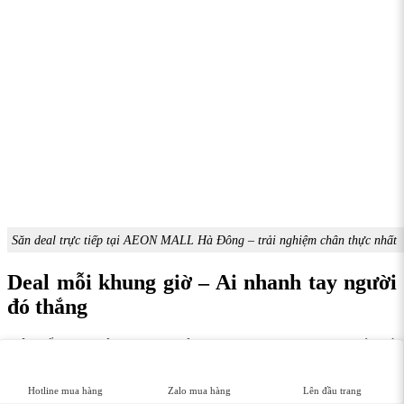
Săn deal trực tiếp tại AEON MALL Hà Đông – trải nghiệm chân thực nhất
Deal mỗi khung giờ – Ai nhanh tay người
đó thắng
Một điểm đặc biệt trong sự kiện Black Friday tại Lumias chính là
deal theo khung giờ. Số lượng giới hạn khiến mỗi khung giờ đều thu
hút lượng lớn người mua. Những sản phẩm “hot trend” thường hết
Hotline mua hàng
Zalo mua hàng
Lên đầu trang
rất nhanh nên người dùng nên chủ động theo dõi thông báo để