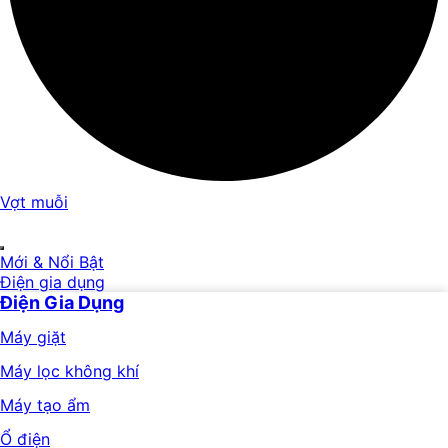
Vợt muỗi
Mới & Nổi Bật
Điện gia dụng
Điện Gia Dụng
Máy giặt
Máy lọc không khí
Máy tạo ẩm
Ổ điện