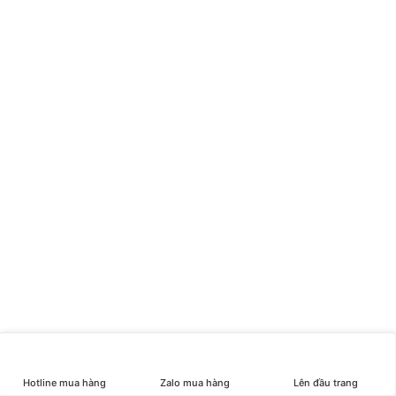
Máy lọc không khí ô tô Lumias Bulma Car
Hotline mua hàng
Zalo mua hàng
Lên đầu trang
Giá
Giá
1.190.000
₫
849.000
₫