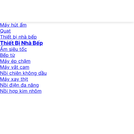
Máy hút ẩm
Quạt
Thiết bị nhà bếp
Thiết Bị Nhà Bếp
Ấm siêu tốc
Bếp từ
Máy ép chậm
Máy vắt cam
Nồi chiên không dầu
Máy xay thịt
Nồi điện đa năng
Nồi hợp kim nhôm