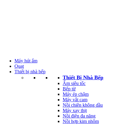
Máy hút ẩm
Quạt
Thiết bị nhà bếp
Thiết Bị Nhà Bếp
Ấm siêu tốc
Bếp từ
Máy ép chậm
Máy vắt cam
Nồi chiên không dầu
Máy xay thịt
Nồi điện đa năng
Nồi hợp kim nhôm