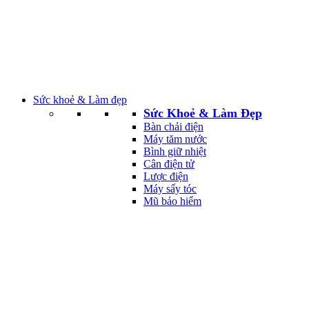
Sức khoẻ & Làm đẹp
Sức Khoẻ & Làm Đẹp
Bàn chải điện
Máy tăm nước
Bình giữ nhiệt
Cân điện tử
Lược điện
Máy sấy tóc
Mũ bảo hiểm