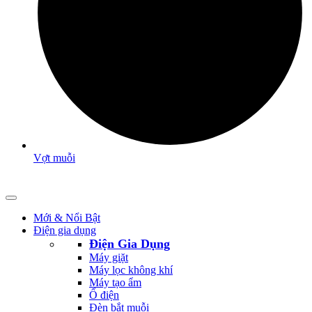
Vợt muỗi
Mới & Nổi Bật
Điện gia dụng
Điện Gia Dụng
Máy giặt
Máy lọc không khí
Máy tạo ẩm
Ổ điện
Đèn bắt muỗi