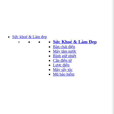
Sức khoẻ & Làm đẹp
Sức Khoẻ & Làm Đẹp
Bàn chải điện
Máy tăm nước
Bình giữ nhiệt
Cân điện tử
Lược điện
Máy sấy tóc
Mũ bảo hiểm