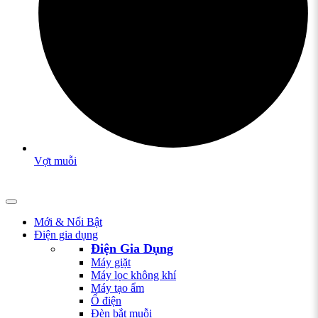
Vợt muỗi
Mới & Nổi Bật
Điện gia dụng
Điện Gia Dụng
Máy giặt
Máy lọc không khí
Máy tạo ẩm
Ổ điện
Đèn bắt muỗi