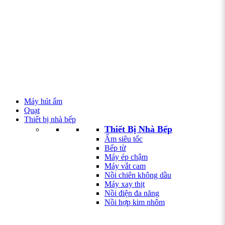
Máy hút ẩm
Quạt
Thiết bị nhà bếp
Thiết Bị Nhà Bếp
Ấm siêu tốc
Bếp từ
Máy ép chậm
Máy vắt cam
Nồi chiên không dầu
Máy xay thịt
Nồi điện đa năng
Nồi hợp kim nhôm