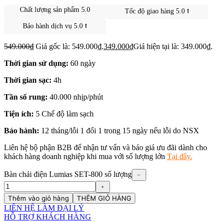
Chất lượng sản phẩm 5.0
Tốc độ giao hàng 5.0 ⭡
Bảo hành dịch vụ 5.0 ⭡
549.000
₫
Giá gốc là: 549.000₫.
349.000
₫
Giá hiện tại là: 349.000₫.
Thời gian sử dụng:
60 ngày
Thời gian sạc:
4h
Tần số rung:
40.000 nhịp/phút
Tiện ích:
5 Chế độ làm sạch
Bảo hành:
12 tháng/lỗi 1 đổi 1 trong 15 ngày nếu lỗi do NSX
Liên hệ bộ phận B2B để nhận tư vấn và báo giá ưu đãi dành cho
khách hàng doanh nghiệp khi mua với số lượng lớn
Tại đây.
Bàn chải điện Lumias SET-800 số lượng
﹣
﹢
Thêm vào giỏ hàng
THÊM GIỎ HÀNG
LIÊN HỆ LÀM ĐẠI LÝ
HỖ TRỢ KHÁCH HÀNG