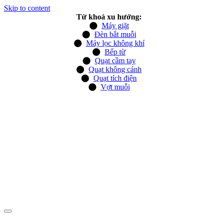
Skip to content
Từ khoá xu hướng:
Máy giặt
Đèn bắt muỗi
Máy lọc không khí
Bếp từ
Quạt cầm tay
Quạt không cánh
Quạt tích điện
Vợt muỗi