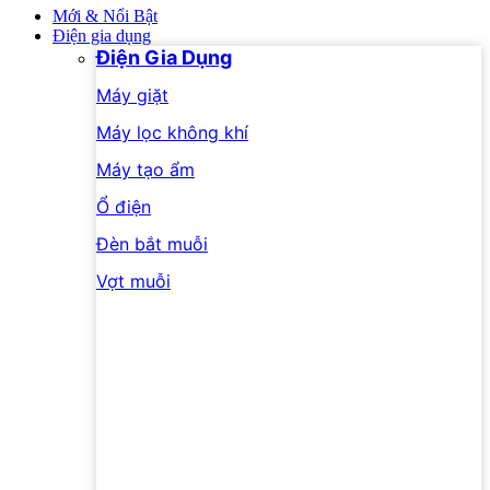
Mới & Nổi Bật
Điện gia dụng
Điện Gia Dụng
Máy giặt
Máy lọc không khí
Máy tạo ẩm
Ổ điện
Đèn bắt muỗi
Vợt muỗi