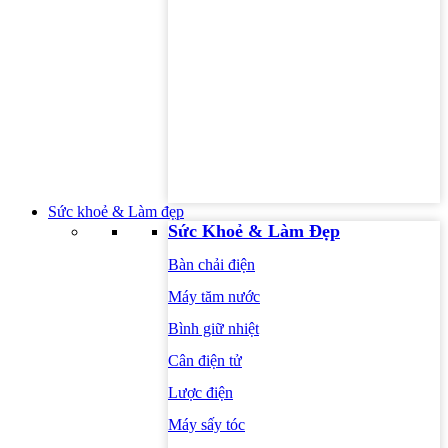
Sức khoẻ & Làm đẹp
Sức Khoẻ & Làm Đẹp
Bàn chải điện
Máy tăm nước
Bình giữ nhiệt
Cân điện tử
Lược điện
Máy sấy tóc