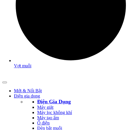
Vợt muỗi
Mới & Nổi Bật
Điện gia dụng
Điện Gia Dụng
Máy giặt
Máy lọc không khí
Máy tạo ẩm
Ổ điện
Đèn bắt muỗi