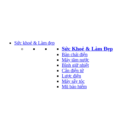
Sức khoẻ & Làm đẹp
Sức Khoẻ & Làm Đẹp
Bàn chải điện
Máy tăm nước
Bình giữ nhiệt
Cân điện tử
Lược điện
Máy sấy tóc
Mũ bảo hiểm