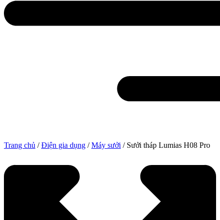
Trang chủ
/
Điện gia dụng
/
Máy sưởi
/ Sưởi tháp Lumias H08 Pro