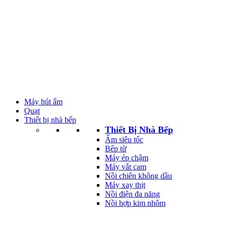
Máy hút ẩm
Quạt
Thiết bị nhà bếp
Thiết Bị Nhà Bếp
Ấm siêu tốc
Bếp từ
Máy ép chậm
Máy vắt cam
Nồi chiên không dầu
Máy xay thịt
Nồi điện đa năng
Nồi hợp kim nhôm