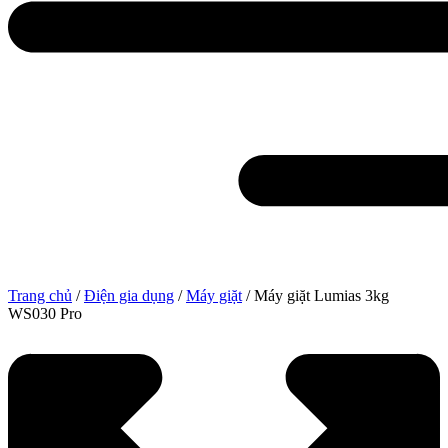
Trang chủ
/
Điện gia dụng
/
Máy giặt
/ Máy giặt Lumias 3kg
WS030 Pro