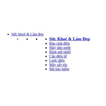
Sức khoẻ & Làm đẹp
Sức Khoẻ & Làm Đẹp
Bàn chải điện
Máy tăm nước
Bình giữ nhiệt
Cân điện tử
Lược điện
Máy sấy tóc
Mũ bảo hiểm