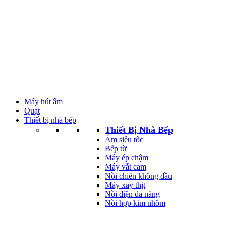
Máy hút ẩm
Quạt
Thiết bị nhà bếp
Thiết Bị Nhà Bếp
Ấm siêu tốc
Bếp từ
Máy ép chậm
Máy vắt cam
Nồi chiên không dầu
Máy xay thịt
Nồi điện đa năng
Nồi hợp kim nhôm