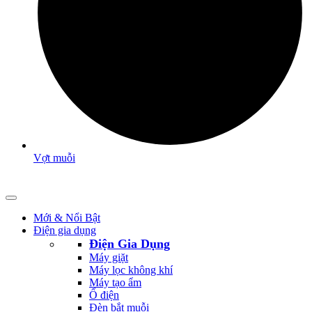
Vợt muỗi
Mới & Nổi Bật
Điện gia dụng
Điện Gia Dụng
Máy giặt
Máy lọc không khí
Máy tạo ẩm
Ổ điện
Đèn bắt muỗi