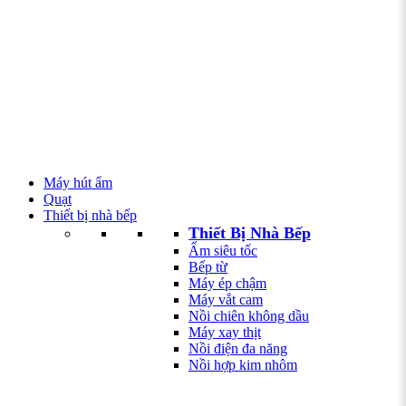
Máy hút ẩm
Quạt
Thiết bị nhà bếp
Thiết Bị Nhà Bếp
Ấm siêu tốc
Bếp từ
Máy ép chậm
Máy vắt cam
Nồi chiên không dầu
Máy xay thịt
Nồi điện đa năng
Nồi hợp kim nhôm