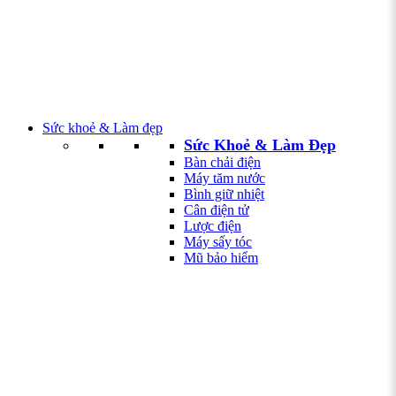
Sức khoẻ & Làm đẹp
Sức Khoẻ & Làm Đẹp
Bàn chải điện
Máy tăm nước
Bình giữ nhiệt
Cân điện tử
Lược điện
Máy sấy tóc
Mũ bảo hiểm