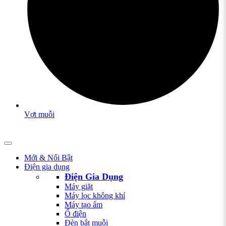
Vợt muỗi
Mới & Nổi Bật
Điện gia dụng
Điện Gia Dụng
Máy giặt
Máy lọc không khí
Máy tạo ẩm
Ổ điện
Đèn bắt muỗi