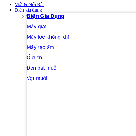
Mới & Nổi Bật
Điện gia dụng
Điện Gia Dụng
Máy giặt
Máy lọc không khí
Máy tạo ẩm
Ổ điện
Đèn bắt muỗi
Vợt muỗi