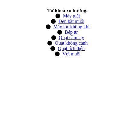
Từ khoá xu hướng:
Máy giặt
Đèn bắt muỗi
Máy lọc không khí
Bếp từ
Quạt cầm tay
Quạt không cánh
Quạt tích điện
Vợt muỗi