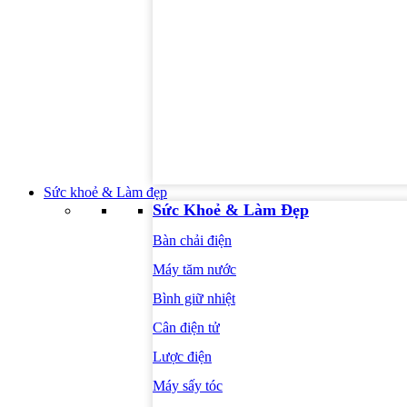
Sức khoẻ & Làm đẹp
Sức Khoẻ & Làm Đẹp
Bàn chải điện
Máy tăm nước
Bình giữ nhiệt
Cân điện tử
Lược điện
Máy sấy tóc