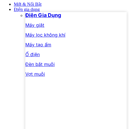
Mới & Nổi Bật
Điện gia dụng
Điện Gia Dụng
Máy giặt
Máy lọc không khí
Máy tạo ẩm
Ổ điện
Đèn bắt muỗi
Vợt muỗi