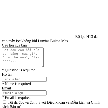
Than hoạt tính: Khử mùi, loại bỏ
formaldehyde và VOCs.
Kích thước sản phẩm
232 x 232 x 249mm
Kích thước đóng gói
236 x 236 x 268mm
Bộ lọc H13 dành
cho máy lọc không khí Lumias Bulma Max
Thương hiệu
Lumias
Câu hỏi của bạn
* Question is required
Họ tên
* Name is required
Email
* Email is required
Tôi đã đọc và đồng ý với Điều khoản và Điều kiện và Chính
sách Bảo mật.