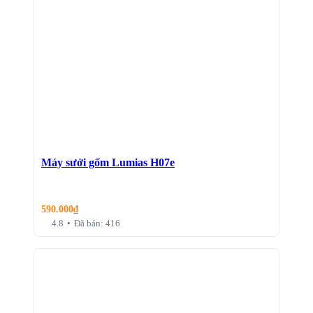
Máy sưởi gốm Lumias H07e
590.000
₫
4.8
•
Đã bán: 416