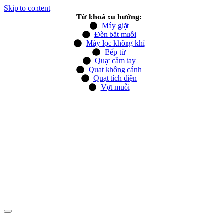
Skip to content
Từ khoá xu hướng:
Máy giặt
Đèn bắt muỗi
Máy lọc không khí
Bếp từ
Quạt cầm tay
Quạt không cánh
Quạt tích điện
Vợt muỗi