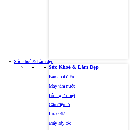
Sức khoẻ & Làm đẹp
Sức Khoẻ & Làm Đẹp
Bàn chải điện
Máy tăm nước
Bình giữ nhiệt
Cân điện tử
Lược điện
Máy sấy tóc