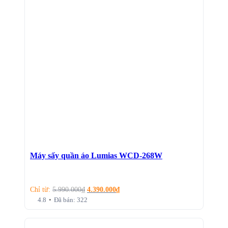
Máy sấy quần áo Lumias WCD-268W
Chỉ từ:
5.990.000
₫
4.390.000
₫
4.8
•
Đã bán: 322