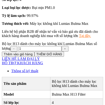
Loại bụi lọc được:
Bụi mịn PM1.0
Tỷ lệ làm sạch:
99.97%
Tương thích với:
Máy lọc không khí Lumias Bulma Max
Liên hệ bộ phận B2B để nhận tư vấn và báo giá ưu đãi dành cho
khách hàng doanh nghiệp khi mua với số lượng lớn
Tại đây.
Bộ lọc H13 dành cho máy lọc không khí Lumias Bulma Max số
lượng
﹣
﹢
Thêm vào giỏ hàng
THÊM GIỎ HÀNG
LIÊN HỆ LÀM ĐẠI LÝ
HỖ TRỢ KHÁCH HÀNG
Thông số kỹ thuật
Bộ lọc H13 dành cho máy lọc
Tên sản phẩm
không khí Lumias Bulma Max
Model
Bulma Max H13 Filter
Số lớp lọc
4