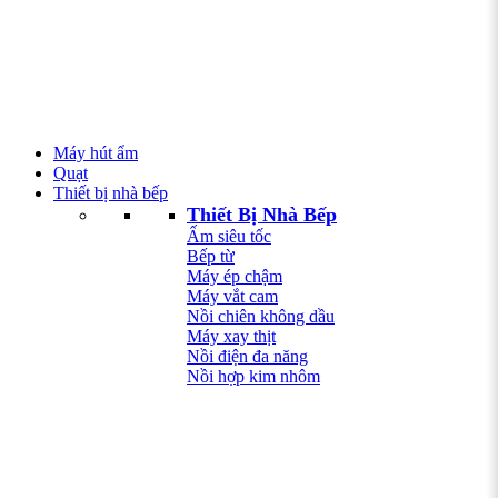
Máy hút ẩm
Quạt
Thiết bị nhà bếp
Thiết Bị Nhà Bếp
Ấm siêu tốc
Bếp từ
Máy ép chậm
Máy vắt cam
Nồi chiên không dầu
Máy xay thịt
Nồi điện đa năng
Nồi hợp kim nhôm