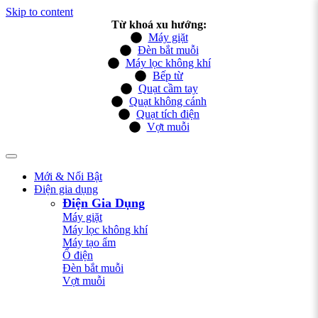
Skip to content
Từ khoá xu hướng:
Máy giặt
Đèn bắt muỗi
Máy lọc không khí
Bếp từ
Quạt cầm tay
Quạt không cánh
Quạt tích điện
Vợt muỗi
Mới & Nổi Bật
Điện gia dụng
Điện Gia Dụng
Máy giặt
Máy lọc không khí
Máy tạo ẩm
Ổ điện
Đèn bắt muỗi
Vợt muỗi