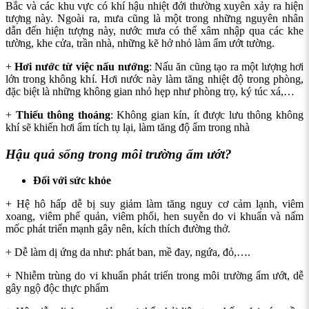
Bắc và các khu vực có khí hậu nhiệt đới thường xuyên xảy ra hiện
tượng này. Ngoài ra, mưa cũng là một trong những nguyên nhân
dẫn đến hiện tượng này, nước mưa có thể xâm nhập qua các khe
tường, khe cửa, trần nhà, những kẽ hở nhỏ làm ẩm ướt tường.
+
Hơi nước từ việc nấu nướng
: Nấu ăn cũng tạo ra một lượng hơi
lớn trong không khí. Hơi nước này làm tăng nhiệt độ trong phòng,
đặc biệt là những không gian nhỏ hẹp như phòng trọ, ký túc xá,…
+
Thiếu thông thoáng
: Không gian kín, ít được lưu thông không
khí sẽ khiến hơi ẩm tích tụ lại, làm tăng độ ẩm trong nhà
Hậu quả sống trong môi trường ẩm ướt?
Đối với sức khỏe
+ Hệ hô hấp dễ bị suy giảm làm tăng nguy cơ cảm lạnh, viêm
xoang, viêm phế quản, viêm phổi, hen suyễn do vi khuẩn và nấm
mốc phát triển mạnh gây nên, kích thích đường thở.
+ Dễ làm dị ứng da như: phát ban, mề đay, ngứa, đỏ,….
+ Nhiễm trùng do vi khuẩn phát triển trong môi trường ẩm ướt, dễ
gây ngộ độc thực phẩm