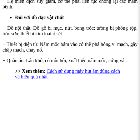
+ Hệ miễn dịch suy giảm, cơ thể phải liên tục chống lại các mầm
bệnh.
Đối với đồ đạc vật chất
+ Đồ nội thất: Đồ gỗ bị mục, nứt, bong tróc; tường bị phồng rộp,
tróc sơn; thiết bị kim loại rỉ sét.
+ Thiết bị điện tử: Nấm mốc bám vào có thể phá hỏng vi mạch, gây
chập mạch, cháy nổ.
+ Quần áo: Lâu khô, có mùi hôi, xuất hiện nấm mốc, cứng vải.
>> Xem thêm:
Cách sử dụng máy hút ẩm đúng cách
và hiệu quả nhất