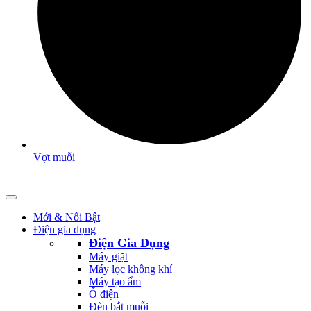
Vợt muỗi
Mới & Nổi Bật
Điện gia dụng
Điện Gia Dụng
Máy giặt
Máy lọc không khí
Máy tạo ẩm
Ổ điện
Đèn bắt muỗi