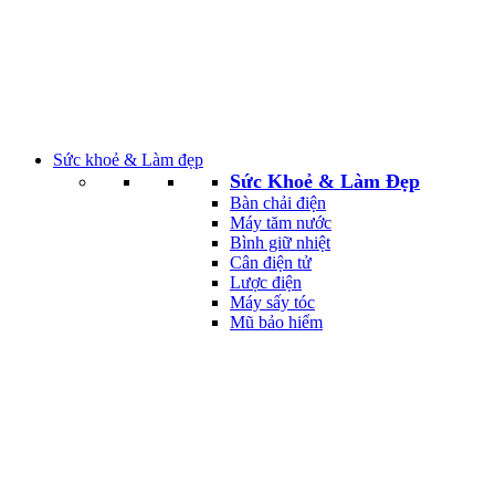
Sức khoẻ & Làm đẹp
Sức Khoẻ & Làm Đẹp
Bàn chải điện
Máy tăm nước
Bình giữ nhiệt
Cân điện tử
Lược điện
Máy sấy tóc
Mũ bảo hiểm