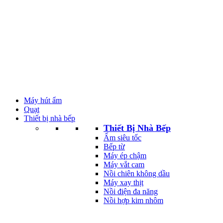
Máy hút ẩm
Quạt
Thiết bị nhà bếp
Thiết Bị Nhà Bếp
Ấm siêu tốc
Bếp từ
Máy ép chậm
Máy vắt cam
Nồi chiên không dầu
Máy xay thịt
Nồi điện đa năng
Nồi hợp kim nhôm