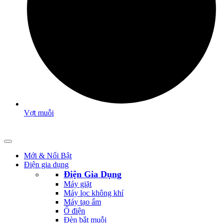
Vợt muỗi
Mới & Nổi Bật
Điện gia dụng
Điện Gia Dụng
Máy giặt
Máy lọc không khí
Máy tạo ẩm
Ổ điện
Đèn bắt muỗi