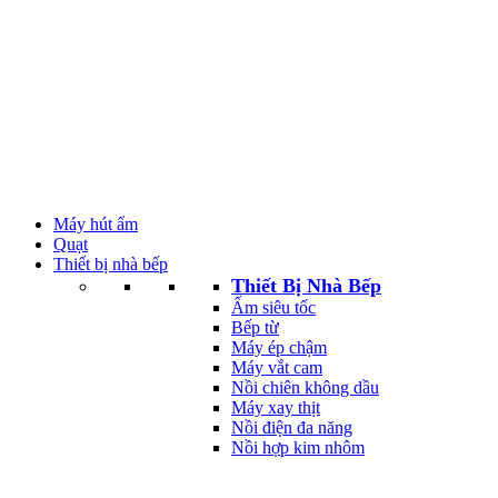
Máy hút ẩm
Quạt
Thiết bị nhà bếp
Thiết Bị Nhà Bếp
Ấm siêu tốc
Bếp từ
Máy ép chậm
Máy vắt cam
Nồi chiên không dầu
Máy xay thịt
Nồi điện đa năng
Nồi hợp kim nhôm