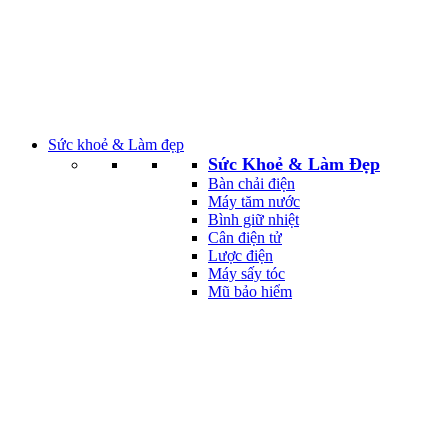
Sức khoẻ & Làm đẹp
Sức Khoẻ & Làm Đẹp
Bàn chải điện
Máy tăm nước
Bình giữ nhiệt
Cân điện tử
Lược điện
Máy sấy tóc
Mũ bảo hiểm