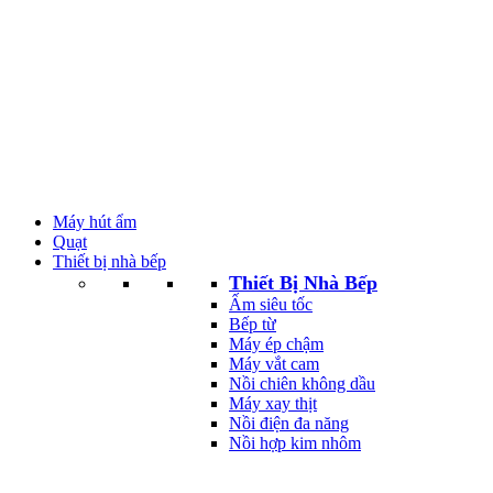
Máy hút ẩm
Quạt
Thiết bị nhà bếp
Thiết Bị Nhà Bếp
Ấm siêu tốc
Bếp từ
Máy ép chậm
Máy vắt cam
Nồi chiên không dầu
Máy xay thịt
Nồi điện đa năng
Nồi hợp kim nhôm