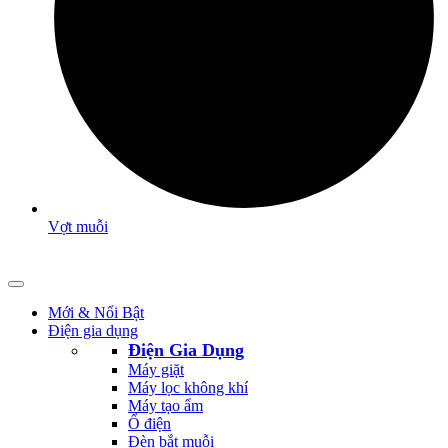
Vợt muỗi
Mới & Nổi Bật
Điện gia dụng
Điện Gia Dụng
Máy giặt
Máy lọc không khí
Máy tạo ẩm
Ổ điện
Đèn bắt muỗi