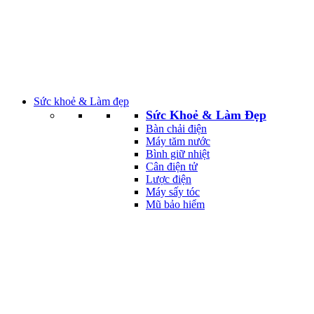
Sức khoẻ & Làm đẹp
Sức Khoẻ & Làm Đẹp
Bàn chải điện
Máy tăm nước
Bình giữ nhiệt
Cân điện tử
Lược điện
Máy sấy tóc
Mũ bảo hiểm