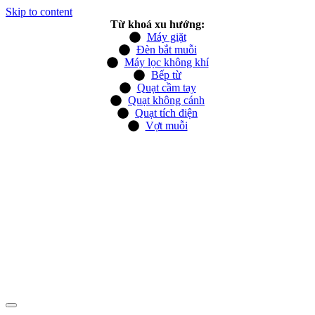
Skip to content
Từ khoá xu hướng:
Máy giặt
Đèn bắt muỗi
Máy lọc không khí
Bếp từ
Quạt cầm tay
Quạt không cánh
Quạt tích điện
Vợt muỗi