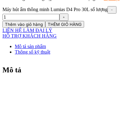
Máy hút ẩm thông minh Lumias D4 Pro 30L số lượng
﹣
﹢
Thêm vào giỏ hàng
THÊM GIỎ HÀNG
LIÊN HỆ LÀM ĐẠI LÝ
HỖ TRỢ KHÁCH HÀNG
Mô tả sản phẩm
Thông số kỹ thuật
Mô tả