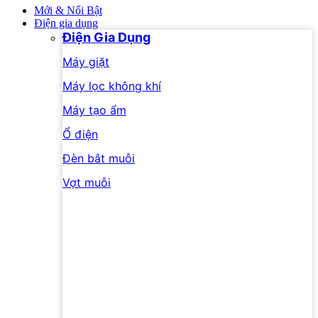
Mới & Nổi Bật
Điện gia dụng
Điện Gia Dụng
Máy giặt
Máy lọc không khí
Máy tạo ẩm
Ổ điện
Đèn bắt muỗi
Vợt muỗi