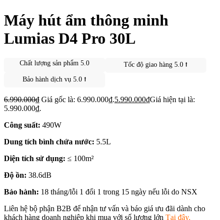
Máy hút ẩm thông minh
Lumias D4 Pro 30L
Chất lượng sản phẩm 5.0
Tốc độ giao hàng 5.0 ⭡
Bảo hành dịch vụ 5.0 ⭡
6.990.000
₫
Giá gốc là: 6.990.000₫.
5.990.000
₫
Giá hiện tại là:
5.990.000₫.
Công suất:
490W
Dung tích bình chứa nước:
5.5L
Diện tích sử dụng:
≤ 100m²
Độ ồn:
38.6dB
Bảo hành:
18 tháng/lỗi 1 đổi 1 trong 15 ngày nếu lỗi do NSX
Liên hệ bộ phận B2B để nhận tư vấn và báo giá ưu đãi dành cho
khách hàng doanh nghiệp khi mua với số lượng lớn
Tại đây.