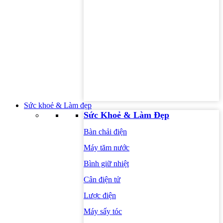
Sức khoẻ & Làm đẹp
Sức Khoẻ & Làm Đẹp
Bàn chải điện
Máy tăm nước
Bình giữ nhiệt
Cân điện tử
Lược điện
Máy sấy tóc