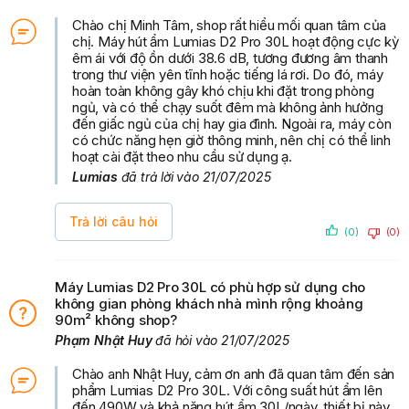
Chào chị Minh Tâm, shop rất hiểu mối quan tâm của
chị. Máy hút ẩm Lumias D2 Pro 30L hoạt động cực kỳ
êm ái với độ ồn dưới 38.6 dB, tương đương âm thanh
trong thư viện yên tĩnh hoặc tiếng lá rơi. Do đó, máy
hoàn toàn không gây khó chịu khi đặt trong phòng
ngủ, và có thể chạy suốt đêm mà không ảnh hưởng
đến giấc ngủ của chị hay gia đình. Ngoài ra, máy còn
có chức năng hẹn giờ thông minh, nên chị có thể linh
hoạt cài đặt theo nhu cầu sử dụng ạ.
Lumias
đã trả lời vào 21/07/2025
Trả lời câu hỏi
(0)
(0)
Máy Lumias D2 Pro 30L có phù hợp sử dụng cho
không gian phòng khách nhà mình rộng khoảng
90m² không shop?
Phạm Nhật Huy
đã hỏi vào 21/07/2025
Chào anh Nhật Huy, cảm ơn anh đã quan tâm đến sản
phẩm Lumias D2 Pro 30L. Với công suất hút ẩm lên
đến 490W và khả năng hút ẩm 30L/ngày, thiết bị này