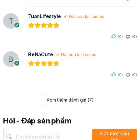
TuanLifestyle
✔ Đã mua tại Lumias
(0)
(0)
BeNaCute
✔ Đã mua tại Lumias
(0)
(0)
Lumias D2 Pro có dung tích tới bình chứa nước tới 5.5L
Xem thêm đánh giá (7)
Lưu ý:
Khi nhận được sản phẩm mới, Quý khách hàng vui lòng
Hỏi - Đáp sản phẩm
kiểm tra kỹ hướng dẫn sử dụng và đặt sản phẩm đúng
theo hướng dẫn. Sau khi đặt sản phẩm đúng vị trí, quý
Đặt một câu
hỏi