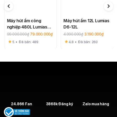
Máy hút ẩm công
Máy hút ẩm 12L Lumias
nghiệp 480L Lumias
D6-12L
LID-S480
99.000.000
₫
79.000.000
₫
4.990.000
₫
3.190.000
₫
5
•
Đã bán: 489
4.8
•
Đã bán: 260
24.866 Fan
3868k Đăng ký
Zalo mua hàng