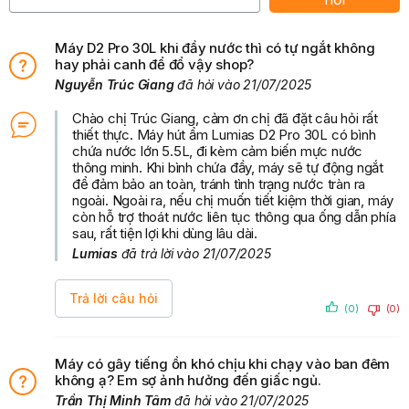
khách nên chờ khoảng 30 phút để các bộ phận bên
trong ổn định trước khi cắm điện và sử dụng.
Tránh để sản phẩm tiếp xúc trực tiếp với ánh nắng mặt
Máy D2 Pro 30L khi đầy nước thì có tự ngắt không
hay phải canh để đổ vậy shop?
trời, nguồn nhiệt hoặc nơi ẩm ướt.
Nguyễn Trúc Giang
đã hỏi vào 21/07/2025
Chào chị Trúc Giang, cảm ơn chị đã đặt câu hỏi rất
thiết thực. Máy hút ẩm Lumias D2 Pro 30L có bình
chứa nước lớn 5.5L, đi kèm cảm biến mực nước
thông minh. Khi bình chứa đầy, máy sẽ tự động ngắt
để đảm bảo an toàn, tránh tình trạng nước tràn ra
ngoài. Ngoài ra, nếu chị muốn tiết kiệm thời gian, máy
còn hỗ trợ thoát nước liên tục thông qua ống dẫn phía
sau, rất tiện lợi khi dùng lâu dài.
Lumias
đã trả lời vào 21/07/2025
Trả lời câu hỏi
(0)
(0)
Máy có gây tiếng ồn khó chịu khi chạy vào ban đêm
không ạ? Em sợ ảnh hưởng đến giấc ngủ.
Trần Thị Minh Tâm
đã hỏi vào 21/07/2025