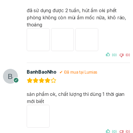
đã sử dụng được 2 tuần, hút ẩm oki phết
Máy hút ẩm thông minh Lumias D2 Pro 30L đổ nước thừa
phòng không còn mùi ẩm mốc nữa, khô ráo,
nhanh chóng
thoáng
(0)
(0)
BanhBaoNho
✔ Đã mua tại Lumias
sản phẩm ok, chất lượng thì dùng 1 thời gian
mới biết
(0)
(0)