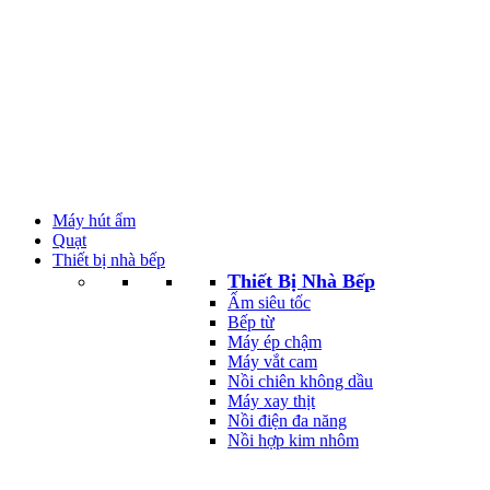
Máy hút ẩm
Quạt
Thiết bị nhà bếp
Thiết Bị Nhà Bếp
Ấm siêu tốc
Bếp từ
Máy ép chậm
Máy vắt cam
Nồi chiên không dầu
Máy xay thịt
Nồi điện đa năng
Nồi hợp kim nhôm