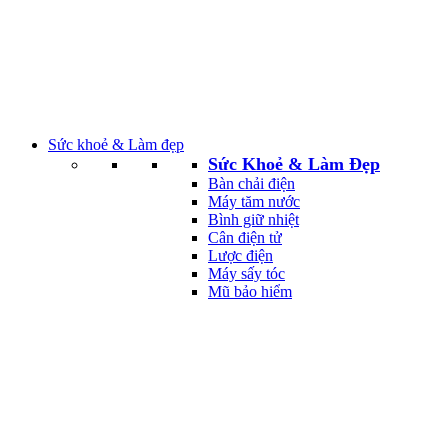
Sức khoẻ & Làm đẹp
Sức Khoẻ & Làm Đẹp
Bàn chải điện
Máy tăm nước
Bình giữ nhiệt
Cân điện tử
Lược điện
Máy sấy tóc
Mũ bảo hiểm