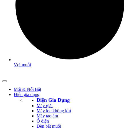
Vợt muỗi
Mới & Nổi Bật
Điện gia dụng
Điện Gia Dụng
Máy giặt
Máy lọc không khí
Máy tạo ẩm
Ổ điện
Đèn bắt muỗi